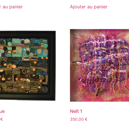
r au panier
Ajouter au panier
ue
Neît 1
0
€
350,00
€