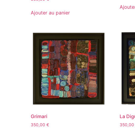
Ajoute
Ajouter au panier
Grimari
La Dig
350,00
€
350,0