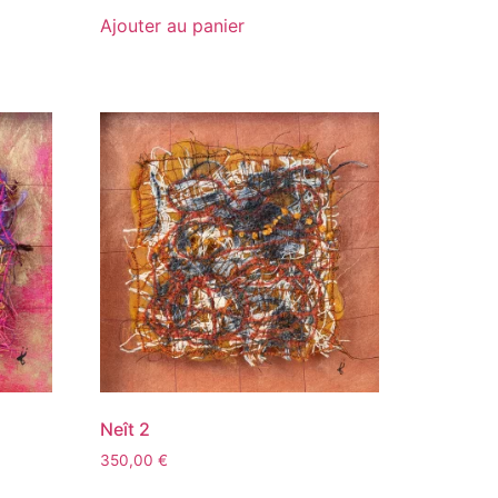
Ajouter au panier
Neît 2
350,00
€