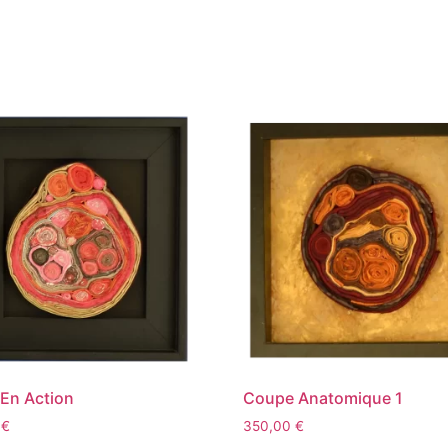
En Action
Coupe Anatomique 1
0
€
350,00
€