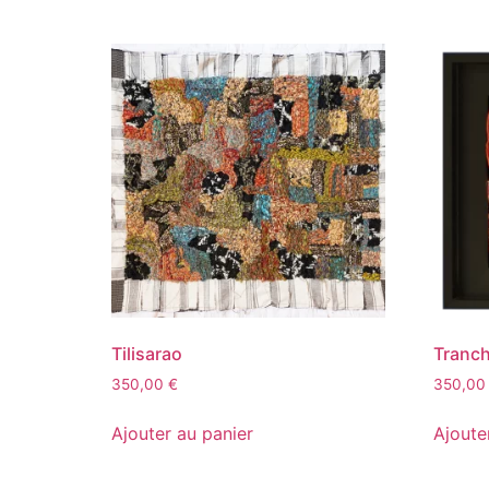
Tilisarao
Tranch
350,00
€
350,0
Ajouter au panier
Ajoute