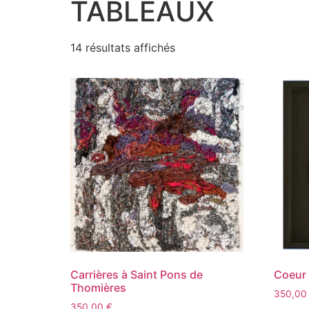
TABLEAUX
14 résultats affichés
Carrières à Saint Pons de
Coeur 
Thomières
350,0
350,00
€