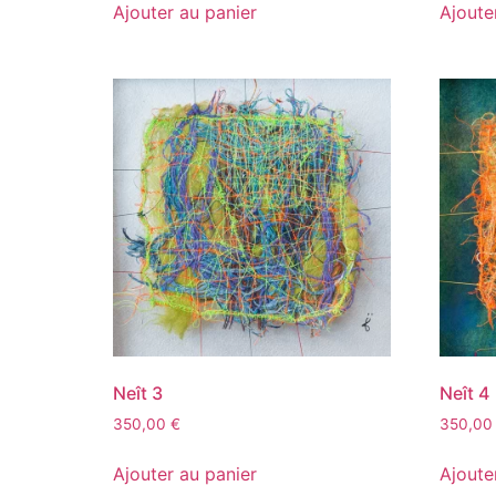
Ajouter au panier
Ajoute
Neît 3
Neît 4
350,00
€
350,0
Ajouter au panier
Ajoute