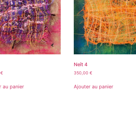
Neît 4
0
€
350,00
€
r au panier
Ajouter au panier