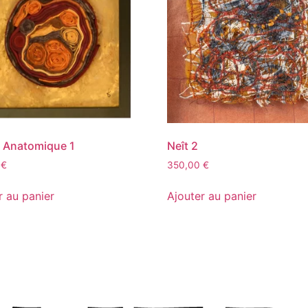
 Anatomique 1
Neît 2
0
€
350,00
€
r au panier
Ajouter au panier