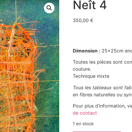
Neît 4
350,00
€
Dimension :
25x25cm enc
Toutes les pièces sont conç
couture.
Technique mixte
Tous les tableaux sont fab
en fibres naturelles ou syn
Pour plus d’information, ve
de contact
1 en stock