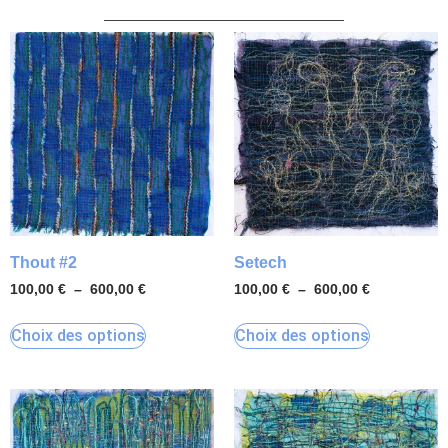
Thout #2
Setech
100,00
€
–
600,00
€
100,00
€
–
600,00
€
Choix des options
Choix des options