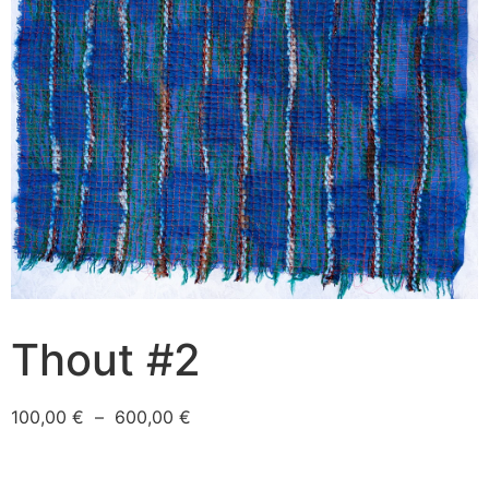
Thout #2
100,00
€
–
600,00
€