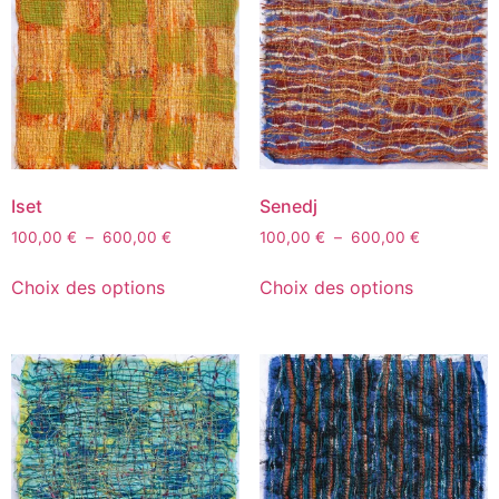
Iset
Senedj
100,00
€
–
600,00
€
100,00
€
–
600,00
€
Choix des options
Choix des options